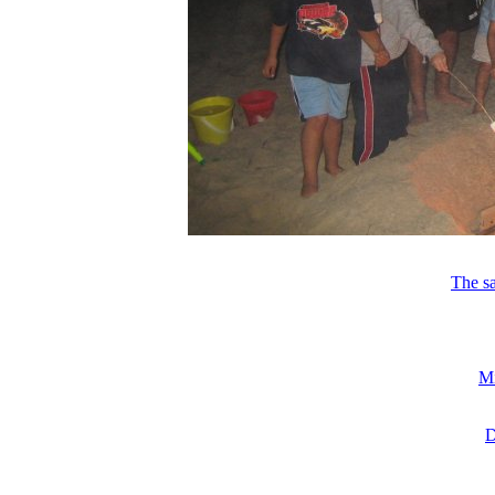
The sa
Mi
D