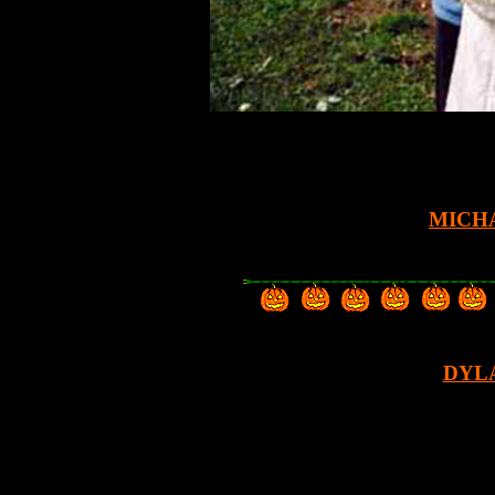
MICHA
DYL