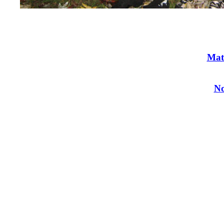
Mat
No